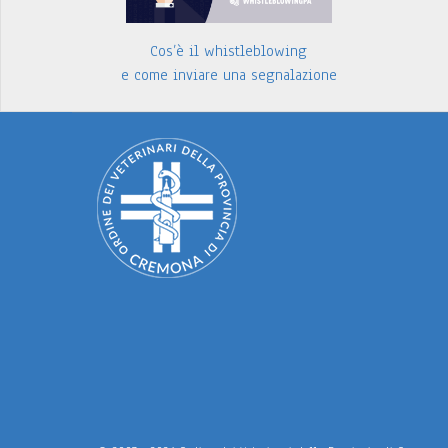
Cos’è il whistleblowing
e come inviare una segnalazione