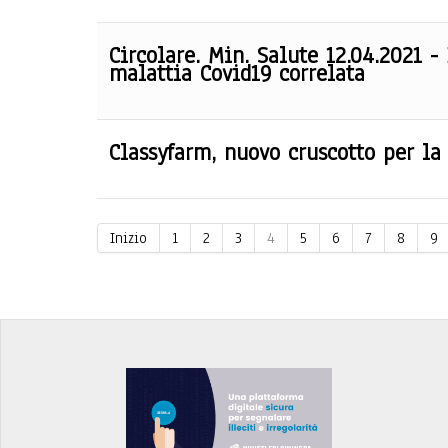
Circolare. Min. Salute 12.04.2021 -
malattia Covid19 correlata
Classyfarm, nuovo cruscotto per la
Inizio
1
2
3
4
5
6
7
8
9