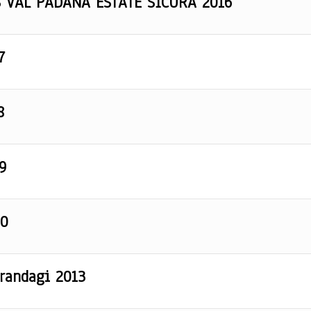
S VAL PADANA ESTATE SICURA 2016
7
8
9
20
 randagi 2013