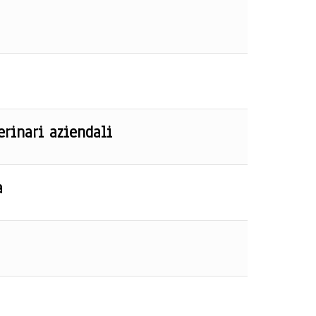
rinari aziendali
a