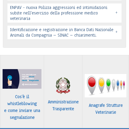
ENPAV - nuova Polizza aggressioni ed intimidazioni
+
subite nell’esercizio della professione medico
veterinaria
Leggi tutto
Leggi tutto
Identificazione e registrazione in Banca Dati Nazionale
+
In allegato si pubblica lettera pervenuta
Animali da Compagnia – SINAC – chiarimenti.
Leggi tutto
Identificazione e registrazione in Banca Dati
…
Leggi tutto
Cos’è il
Amministrazione
whistleblowing
Anagrafe Strutture
Trasparente
e come inviare una
Veterinarie
segnalazione