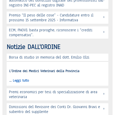
automatico del domicilio digitale dei professionisti dal
registro INI-PEC al registro INAD
Leggi tutto
Premio “Il peso delle cose” - Candidature entro il
+
prossimo 15 settembre 2025 - Informativa
Leggi tutto
ECM, FNOVI: basta proroghe, riconoscere i “crediti
+
Premio “Il peso delle cose” - Candidature
compensativi”.
…
Leggi tutto
Notizie DALL'ORDINE
Borsa di studio in memoria del dott. Emilio Olzi
Leggi tutto
L’Ordine dei Medici Veterinari della Provincia
…
Leggi tutto
Premi economici per tesi di specializzazione di area
+
veterinaria
Dimissioni del Revisore dei Conti Dr. Giovanni Bravi e
+
subentro del supplente