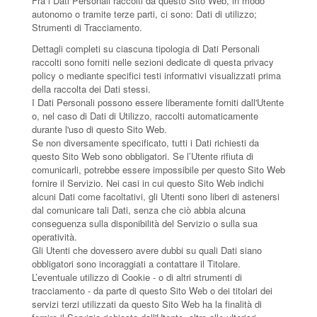
Fra i Dati Personali raccolti da questo Sito Web, in modo
autonomo o tramite terze parti, ci sono: Dati di utilizzo;
Strumenti di Tracciamento.
Dettagli completi su ciascuna tipologia di Dati Personali
raccolti sono forniti nelle sezioni dedicate di questa privacy
policy o mediante specifici testi informativi visualizzati prima
della raccolta dei Dati stessi.
I Dati Personali possono essere liberamente forniti dall'Utente
o, nel caso di Dati di Utilizzo, raccolti automaticamente
durante l'uso di questo Sito Web.
Se non diversamente specificato, tutti i Dati richiesti da
questo Sito Web sono obbligatori. Se l’Utente rifiuta di
comunicarli, potrebbe essere impossibile per questo Sito Web
fornire il Servizio. Nei casi in cui questo Sito Web indichi
alcuni Dati come facoltativi, gli Utenti sono liberi di astenersi
dal comunicare tali Dati, senza che ciò abbia alcuna
conseguenza sulla disponibilità del Servizio o sulla sua
operatività.
Gli Utenti che dovessero avere dubbi su quali Dati siano
obbligatori sono incoraggiati a contattare il Titolare.
L’eventuale utilizzo di Cookie - o di altri strumenti di
tracciamento - da parte di questo Sito Web o dei titolari dei
servizi terzi utilizzati da questo Sito Web ha la finalità di