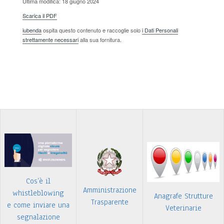
Ultima modifica: 18 giugno 2024
Scarica il PDF
iubenda
ospita questo contenuto e raccoglie solo
i Dati Personali
strettamente necessari
alla sua fornitura.
Cos’è il
Amministrazione
whistleblowing
Anagrafe Strutture
Trasparente
e come inviare una
Veterinarie
segnalazione