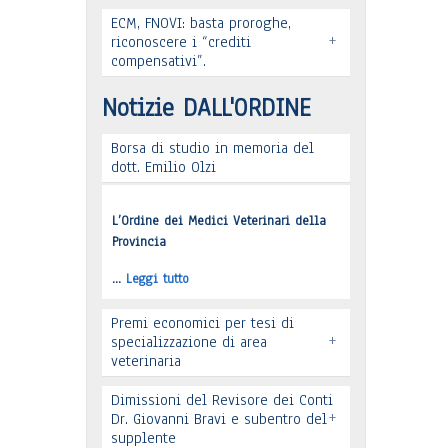
ECM, FNOVI: basta proroghe,
Leggi tutto
+
Premio “Il peso delle cose” -
riconoscere i “crediti
compensativi”.
Candidature
Notizie DALL'ORDINE
…
Leggi tutto
Borsa di studio in memoria del
dott. Emilio Olzi
Leggi tutto
L’Ordine dei Medici Veterinari della
Provincia
…
Leggi tutto
Premi economici per tesi di
+
specializzazione di area
veterinaria
Dimissioni del Revisore dei Conti
+
Dr. Giovanni Bravi e subentro del
supplente