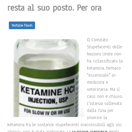
resta al suo posto. Per ora
Notizie Flash
Il Comitato
Stupefacenti delle
Nazioni Unite non
ha riclassificato la
ketamina, farmaco
"essenziale" in
medicina e
veterinaria. Ma il
caso non è chiuso.
L'istanza sollevata
dalla Cina per
inserire la
ketamina fra le sostanze stupefacenti inaccessibili agli usi
clinici- non è stata archiviata. La
riunione viennese
degli