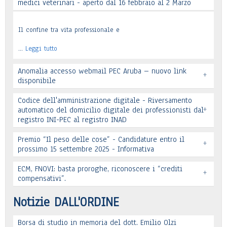
medici veterinari - aperto dal 16 febbraio al 2 Marzo
Il confine tra vita professionale e
…
Leggi tutto
Anomalia accesso webmail PEC Aruba – nuovo link
+
disponibile
Codice dell'amministrazione digitale - Riversamento
+
automatico del domicilio digitale dei professionisti dal
registro INI-PEC al registro INAD
Leggi tutto
Premio “Il peso delle cose” - Candidature entro il
+
prossimo 15 settembre 2025 - Informativa
Leggi tutto
ECM, FNOVI: basta proroghe, riconoscere i “crediti
+
Premio “Il peso delle cose” - Candidature
compensativi”.
…
Leggi tutto
Notizie DALL'ORDINE
Borsa di studio in memoria del dott. Emilio Olzi