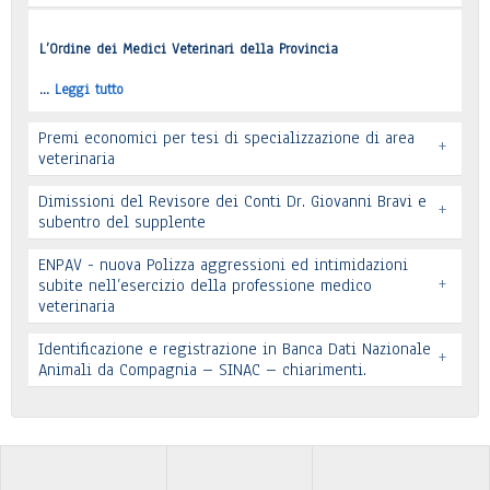
Leggi tutto
L’Ordine dei Medici Veterinari della Provincia
…
Leggi tutto
Premi economici per tesi di specializzazione di area
+
veterinaria
Dimissioni del Revisore dei Conti Dr. Giovanni Bravi e
+
subentro del supplente
ENPAV - nuova Polizza aggressioni ed intimidazioni
+
subite nell’esercizio della professione medico
veterinaria
Leggi tutto
Leggi tutto
Identificazione e registrazione in Banca Dati Nazionale
+
In allegato si pubblica lettera pervenuta
Animali da Compagnia – SINAC – chiarimenti.
Leggi tutto
Identificazione e registrazione in Banca Dati
…
Leggi tutto