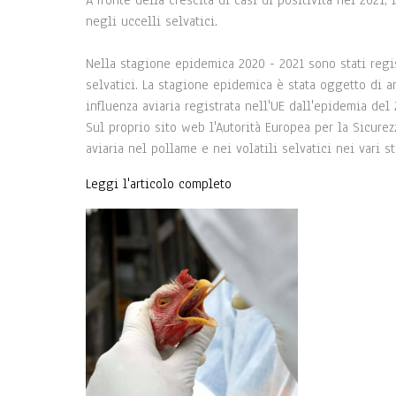
A fronte della crescita di casi di positività nel 202
negli uccelli selvatici.
Nella stagione epidemica 2020 - 2021 sono stati regist
selvatici. La stagione epidemica è stata oggetto di a
influenza aviaria registrata nell'UE dall'epidemia del 
Sul proprio sito web l'Autorità Europea per la Sicure
aviaria nel pollame e nei volatili selvatici nei vari s
Leggi l'articolo completo