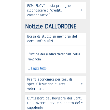
ECM, FNOVI: basta proroghe,
Leggi tutto
+
Premio “Il peso delle cose” -
riconoscere i “crediti
compensativi”.
Candidature
Notizie DALL'ORDINE
…
Leggi tutto
Borsa di studio in memoria del
dott. Emilio Olzi
Leggi tutto
L’Ordine dei Medici Veterinari della
Provincia
…
Leggi tutto
Premi economici per tesi di
+
specializzazione di area
veterinaria
Dimissioni del Revisore dei Conti
+
Dr. Giovanni Bravi e subentro del
supplente