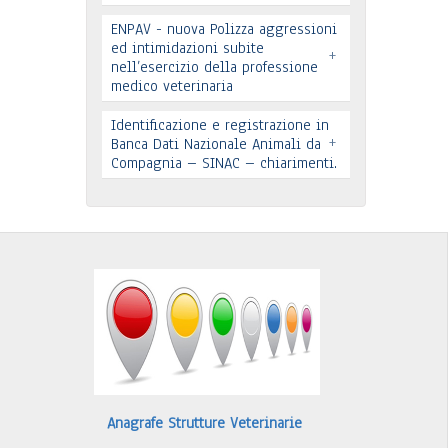
ENPAV - nuova Polizza aggressioni
ed intimidazioni subite
Leggi tutto
+
nell’esercizio della professione
medico veterinaria
Leggi tutto
Identificazione e registrazione in
+
In allegato si pubblica lettera
Banca Dati Nazionale Animali da
Compagnia – SINAC – chiarimenti.
pervenuta
Leggi tutto
Identificazione e registrazione in
Banca Dati
…
Leggi tutto
Anagrafe Strutture Veterinarie