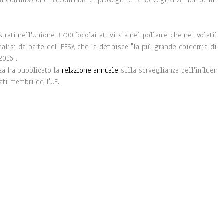
1, la Commissione raccomanda di proseguire la sorveglianza nel polla
rati nell'Unione 3.700 focolai attivi sia nel pollame che nei volatil
nalisi da parte dell'EFSA che la definisce "la più grande epidemia di
2016".
zza ha pubblicato la
relazione annuale
sulla sorveglianza dell'influen
tati membri dell'UE.