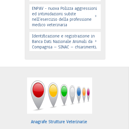
ENPAV - nuova Polizza aggressioni
ed intimidazioni subite
Leggi tutto
+
nell’esercizio della professione
medico veterinaria
Leggi tutto
Identificazione e registrazione in
+
In allegato si pubblica lettera
Banca Dati Nazionale Animali da
Compagnia – SINAC – chiarimenti.
pervenuta
Leggi tutto
Identificazione e registrazione in
Banca Dati
…
Leggi tutto
Anagrafe Strutture Veterinarie