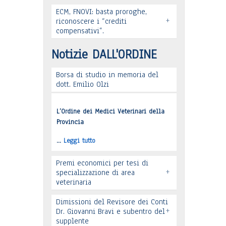
ECM, FNOVI: basta proroghe,
Leggi tutto
+
Premio “Il peso delle cose” -
riconoscere i “crediti
compensativi”.
Candidature
Notizie DALL'ORDINE
…
Leggi tutto
Borsa di studio in memoria del
dott. Emilio Olzi
Leggi tutto
L’Ordine dei Medici Veterinari della
Provincia
…
Leggi tutto
Premi economici per tesi di
+
specializzazione di area
veterinaria
Dimissioni del Revisore dei Conti
+
Dr. Giovanni Bravi e subentro del
supplente