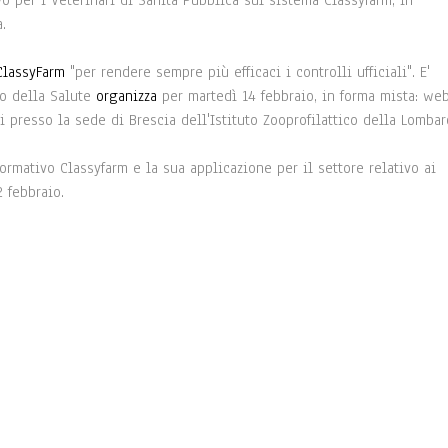
o per i Veterinari di Sanità Pubblica sul sistema Classyfarm, in
.
ClassyFarm
"per rendere sempre più efficaci i controlli ufficiali". E'
ro della Salute
organizza
per martedì 14 febbraio, in forma mista: we
ti presso la sede di Brescia dell'Istituto Zooprofilattico della Lombar
formativo Classyfarm e la sua applicazione per il settore relativo ai
2 febbraio.