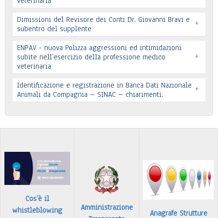
veterinaria
Dimissioni del Revisore dei Conti Dr. Giovanni Bravi e
+
subentro del supplente
ENPAV - nuova Polizza aggressioni ed intimidazioni
+
subite nell’esercizio della professione medico
veterinaria
Leggi tutto
Leggi tutto
Identificazione e registrazione in Banca Dati Nazionale
+
In allegato si pubblica lettera pervenuta
Animali da Compagnia – SINAC – chiarimenti.
Leggi tutto
Identificazione e registrazione in Banca Dati
…
Leggi tutto
Cos’è il
Amministrazione
whistleblowing
Anagrafe Strutture