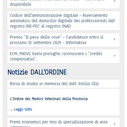
+
disponibile
Codice dell'amministrazione digitale - Riversamento
+
automatico del domicilio digitale dei professionisti dal
registro INI-PEC al registro INAD
Leggi tutto
Premio “Il peso delle cose” - Candidature entro il
+
prossimo 15 settembre 2025 - Informativa
Leggi tutto
ECM, FNOVI: basta proroghe, riconoscere i “crediti
+
Premio “Il peso delle cose” - Candidature
compensativi”.
…
Leggi tutto
Notizie DALL'ORDINE
Borsa di studio in memoria del dott. Emilio Olzi
Leggi tutto
L’Ordine dei Medici Veterinari della Provincia
…
Leggi tutto
Premi economici per tesi di specializzazione di area
+