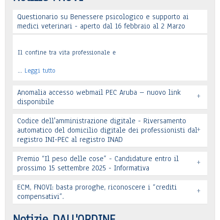
Questionario su Benessere psicologico e supporto ai
medici veterinari - aperto dal 16 febbraio al 2 Marzo
Il confine tra vita professionale e
…
Leggi tutto
Anomalia accesso webmail PEC Aruba – nuovo link
+
disponibile
Codice dell'amministrazione digitale - Riversamento
+
automatico del domicilio digitale dei professionisti dal
registro INI-PEC al registro INAD
Leggi tutto
Premio “Il peso delle cose” - Candidature entro il
+
prossimo 15 settembre 2025 - Informativa
Leggi tutto
ECM, FNOVI: basta proroghe, riconoscere i “crediti
+
Premio “Il peso delle cose” - Candidature
compensativi”.
…
Leggi tutto
Notizie DALL'ORDINE