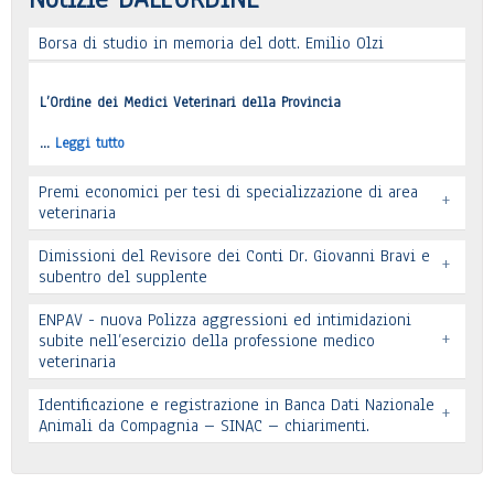
Borsa di studio in memoria del dott. Emilio Olzi
Leggi tutto
L’Ordine dei Medici Veterinari della Provincia
…
Leggi tutto
Premi economici per tesi di specializzazione di area
+
veterinaria
Dimissioni del Revisore dei Conti Dr. Giovanni Bravi e
+
subentro del supplente
ENPAV - nuova Polizza aggressioni ed intimidazioni
+
subite nell’esercizio della professione medico
veterinaria
Leggi tutto
Leggi tutto
Identificazione e registrazione in Banca Dati Nazionale
+
In allegato si pubblica lettera pervenuta
Animali da Compagnia – SINAC – chiarimenti.
Leggi tutto
Identificazione e registrazione in Banca Dati