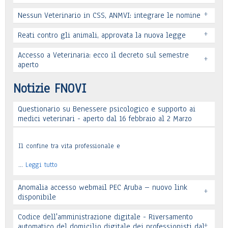
+
Nessun Veterinario in CSS, ANMVI: integrare le nomine
+
Reati contro gli animali, approvata la nuova legge
Leggi tutto
Accesso a Veterinaria: ecco il decreto sul semestre
+
Leggi tutto
aperto
Leggi tutto
Notizie FNOVI
Questionario su Benessere psicologico e supporto ai
Leggi tutto
medici veterinari - aperto dal 16 febbraio al 2 Marzo
Il confine tra vita professionale e
…
Leggi tutto
Anomalia accesso webmail PEC Aruba – nuovo link
+
disponibile
Codice dell'amministrazione digitale - Riversamento
+
automatico del domicilio digitale dei professionisti dal