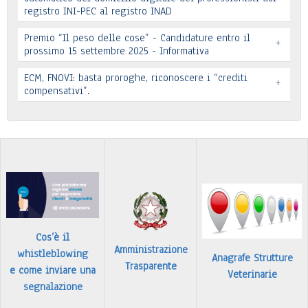
registro INI-PEC al registro INAD
Leggi tutto
Premio “Il peso delle cose” - Candidature entro il
+
prossimo 15 settembre 2025 - Informativa
Leggi tutto
ECM, FNOVI: basta proroghe, riconoscere i “crediti
+
Premio “Il peso delle cose” - Candidature
compensativi”.
…
Leggi tutto
Leggi tutto
Cos’è il
Amministrazione
whistleblowing
Anagrafe Strutture
Trasparente
e come inviare una
Veterinarie
segnalazione