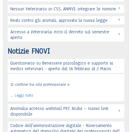
+
Nessun Veterinario in CSS, ANMVI: integrare le nomine
+
Reati contro gli animali, approvata la nuova legge
Leggi tutto
Accesso a Veterinaria: ecco il decreto sul semestre
+
Leggi tutto
aperto
Leggi tutto
Notizie FNOVI
Questionario su Benessere psicologico e supporto ai
Leggi tutto
medici veterinari - aperto dal 16 febbraio al 2 Marzo
Il confine tra vita professionale e
…
Leggi tutto
Anomalia accesso webmail PEC Aruba – nuovo link
+
disponibile
Codice dell'amministrazione digitale - Riversamento
+
automatico del domicilio digitale dei professionisti dal