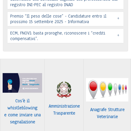
registro INI-PEC al registro INAD
Leggi tutto
Premio “Il peso delle cose” - Candidature entro il
+
prossimo 15 settembre 2025 - Informativa
Leggi tutto
ECM, FNOVI: basta proroghe, riconoscere i “crediti
+
Premio “Il peso delle cose” - Candidature
compensativi”.
…
Leggi tutto
Leggi tutto
Cos’è il
Amministrazione
whistleblowing
Anagrafe Strutture
Trasparente
e come inviare una
Veterinarie
segnalazione