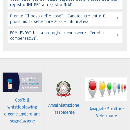
registro INI-PEC al registro INAD
Leggi tutto
Premio “Il peso delle cose” - Candidature entro il
+
prossimo 15 settembre 2025 - Informativa
Leggi tutto
ECM, FNOVI: basta proroghe, riconoscere i “crediti
+
Premio “Il peso delle cose” - Candidature
compensativi”.
…
Leggi tutto
Leggi tutto
Cos’è il
Amministrazione
whistleblowing
Anagrafe Strutture
Trasparente
e come inviare una
Veterinarie
segnalazione