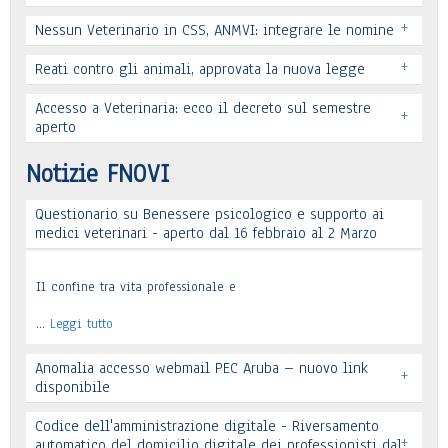
+
Nessun Veterinario in CSS, ANMVI: integrare le nomine
+
Reati contro gli animali, approvata la nuova legge
Leggi tutto
Accesso a Veterinaria: ecco il decreto sul semestre
+
Leggi tutto
aperto
Leggi tutto
Notizie FNOVI
Questionario su Benessere psicologico e supporto ai
Leggi tutto
medici veterinari - aperto dal 16 febbraio al 2 Marzo
Il confine tra vita professionale e
…
Leggi tutto
Anomalia accesso webmail PEC Aruba – nuovo link
+
disponibile
Codice dell'amministrazione digitale - Riversamento
+
automatico del domicilio digitale dei professionisti dal