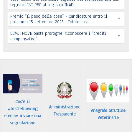
registro INI-PEC al registro INAD
Leggi tutto
Premio “Il peso delle cose” - Candidature entro il
+
prossimo 15 settembre 2025 - Informativa
Leggi tutto
ECM, FNOVI: basta proroghe, riconoscere i “crediti
+
Premio “Il peso delle cose” - Candidature
compensativi”.
…
Leggi tutto
Leggi tutto
Cos’è il
Amministrazione
whistleblowing
Anagrafe Strutture
Trasparente
e come inviare una
Veterinarie
segnalazione