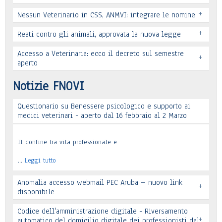
+
Nessun Veterinario in CSS, ANMVI: integrare le nomine
+
Reati contro gli animali, approvata la nuova legge
Leggi tutto
Accesso a Veterinaria: ecco il decreto sul semestre
+
Leggi tutto
aperto
Leggi tutto
Notizie FNOVI
Questionario su Benessere psicologico e supporto ai
Leggi tutto
medici veterinari - aperto dal 16 febbraio al 2 Marzo
Il confine tra vita professionale e
…
Leggi tutto
Anomalia accesso webmail PEC Aruba – nuovo link
+
disponibile
Codice dell'amministrazione digitale - Riversamento
+
automatico del domicilio digitale dei professionisti dal