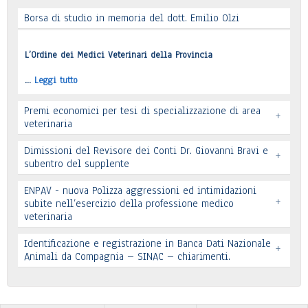
Borsa di studio in memoria del dott. Emilio Olzi
Leggi tutto
L’Ordine dei Medici Veterinari della Provincia
…
Leggi tutto
Premi economici per tesi di specializzazione di area
+
veterinaria
Dimissioni del Revisore dei Conti Dr. Giovanni Bravi e
+
subentro del supplente
ENPAV - nuova Polizza aggressioni ed intimidazioni
+
subite nell’esercizio della professione medico
veterinaria
Leggi tutto
Leggi tutto
Identificazione e registrazione in Banca Dati Nazionale
+
In allegato si pubblica lettera pervenuta
Animali da Compagnia – SINAC – chiarimenti.
Leggi tutto
Identificazione e registrazione in Banca Dati