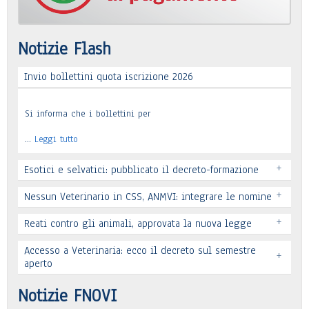
Notizie Flash
Invio bollettini quota iscrizione 2026
Si informa che i bollettini per
…
Leggi tutto
+
Esotici e selvatici: pubblicato il decreto-formazione
+
Nessun Veterinario in CSS, ANMVI: integrare le nomine
+
Reati contro gli animali, approvata la nuova legge
Leggi tutto
Accesso a Veterinaria: ecco il decreto sul semestre
+
Leggi tutto
aperto
Leggi tutto
Notizie FNOVI