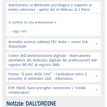
Questionario su Benessere psicologico e supporto ai
Leggi tutto
medici veterinari - aperto dal 16 febbraio al 2 Marzo
Il confine tra vita professionale e
…
Leggi tutto
Anomalia accesso webmail PEC Aruba – nuovo link
+
disponibile
Codice dell'amministrazione digitale - Riversamento
+
automatico del domicilio digitale dei professionisti dal
registro INI-PEC al registro INAD
Leggi tutto
Premio “Il peso delle cose” - Candidature entro il
+
prossimo 15 settembre 2025 - Informativa
Leggi tutto
ECM, FNOVI: basta proroghe, riconoscere i “crediti
+
Premio “Il peso delle cose” - Candidature
compensativi”.
…
Leggi tutto
Notizie DALL'ORDINE