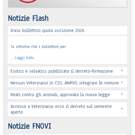
Notizie Flash
Invio bollettini quota iscrizione 2026
Si informa che i bollettini per
…
Leggi tutto
+
Esotici e selvatici: pubblicato il decreto-formazione
+
Nessun Veterinario in CSS, ANMVI: integrare le nomine
+
Reati contro gli animali, approvata la nuova legge
Leggi tutto
Accesso a Veterinaria: ecco il decreto sul semestre
+
Leggi tutto
aperto
Leggi tutto
Notizie FNOVI