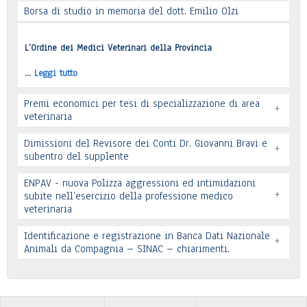
Borsa di studio in memoria del dott. Emilio Olzi
Leggi tutto
L’Ordine dei Medici Veterinari della Provincia
…
Leggi tutto
Premi economici per tesi di specializzazione di area
+
veterinaria
Dimissioni del Revisore dei Conti Dr. Giovanni Bravi e
+
subentro del supplente
ENPAV - nuova Polizza aggressioni ed intimidazioni
+
subite nell’esercizio della professione medico
veterinaria
Leggi tutto
Leggi tutto
Identificazione e registrazione in Banca Dati Nazionale
+
In allegato si pubblica lettera pervenuta
Animali da Compagnia – SINAC – chiarimenti.
Leggi tutto
Identificazione e registrazione in Banca Dati