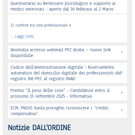
Questionario su Benessere psicologico e supporto ai
Leggi tutto
medici veterinari - aperto dal 16 febbraio al 2 Marzo
Il confine tra vita professionale e
…
Leggi tutto
Anomalia accesso webmail PEC Aruba – nuovo link
+
disponibile
Codice dell'amministrazione digitale - Riversamento
+
automatico del domicilio digitale dei professionisti dal
registro INI-PEC al registro INAD
Leggi tutto
Premio “Il peso delle cose” - Candidature entro il
+
prossimo 15 settembre 2025 - Informativa
Leggi tutto
ECM, FNOVI: basta proroghe, riconoscere i “crediti
+
Premio “Il peso delle cose” - Candidature
compensativi”.
…
Leggi tutto
Notizie DALL'ORDINE