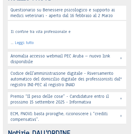
Questionario su Benessere psicologico e supporto ai
Leggi tutto
medici veterinari - aperto dal 16 febbraio al 2 Marzo
Il confine tra vita professionale e
…
Leggi tutto
Anomalia accesso webmail PEC Aruba – nuovo link
+
disponibile
Codice dell'amministrazione digitale - Riversamento
+
automatico del domicilio digitale dei professionisti dal
registro INI-PEC al registro INAD
Leggi tutto
Premio “Il peso delle cose” - Candidature entro il
+
prossimo 15 settembre 2025 - Informativa
Leggi tutto
ECM, FNOVI: basta proroghe, riconoscere i “crediti
+
Premio “Il peso delle cose” - Candidature
compensativi”.
…
Leggi tutto
Notizie DALL'ORDINE