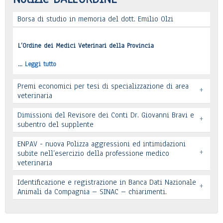
Borsa di studio in memoria del dott. Emilio Olzi
Leggi tutto
L’Ordine dei Medici Veterinari della Provincia
…
Leggi tutto
Premi economici per tesi di specializzazione di area
+
veterinaria
Dimissioni del Revisore dei Conti Dr. Giovanni Bravi e
+
subentro del supplente
ENPAV - nuova Polizza aggressioni ed intimidazioni
+
subite nell’esercizio della professione medico
veterinaria
Leggi tutto
Leggi tutto
Identificazione e registrazione in Banca Dati Nazionale
+
In allegato si pubblica lettera pervenuta
Animali da Compagnia – SINAC – chiarimenti.
Leggi tutto
Identificazione e registrazione in Banca Dati