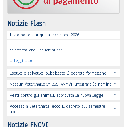
Notizie Flash
Invio bollettini quota iscrizione 2026
Si informa che i bollettini per
…
Leggi tutto
+
Esotici e selvatici: pubblicato il decreto-formazione
+
Nessun Veterinario in CSS, ANMVI: integrare le nomine
+
Reati contro gli animali, approvata la nuova legge
Leggi tutto
Accesso a Veterinaria: ecco il decreto sul semestre
+
Leggi tutto
aperto
Leggi tutto
Notizie FNOVI