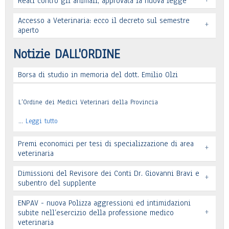
Reati contro gli animali, approvata la nuova legge
Leggi tutto
Accesso a Veterinaria: ecco il decreto sul semestre
+
Leggi tutto
aperto
Leggi tutto
Notizie DALL'ORDINE
Borsa di studio in memoria del dott. Emilio Olzi
Leggi tutto
L’Ordine dei Medici Veterinari della Provincia
…
Leggi tutto
Premi economici per tesi di specializzazione di area
+
veterinaria
Dimissioni del Revisore dei Conti Dr. Giovanni Bravi e
+
subentro del supplente
ENPAV - nuova Polizza aggressioni ed intimidazioni
+
subite nell’esercizio della professione medico
veterinaria
Leggi tutto