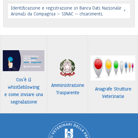
Leggi tutto
Identificazione e registrazione in Banca Dati Nazionale
+
In allegato si pubblica lettera pervenuta
Animali da Compagnia – SINAC – chiarimenti.
Leggi tutto
Identificazione e registrazione in Banca Dati
…
Leggi tutto
Cos’è il
Amministrazione
whistleblowing
Anagrafe Strutture
Trasparente
e come inviare una
Veterinarie
segnalazione