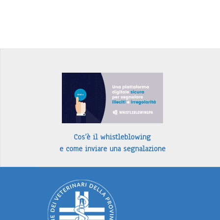
Cos’è il whistleblowing
e come inviare una segnalazione