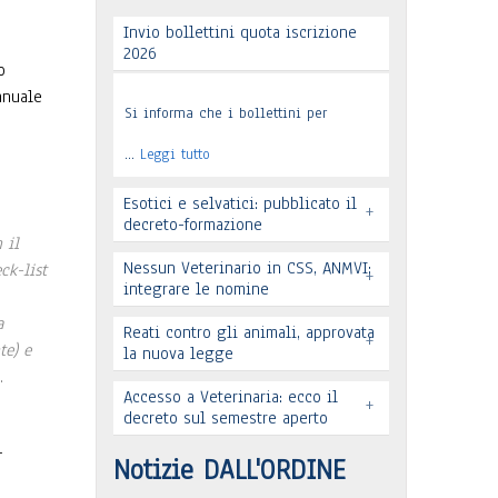
Invio bollettini quota iscrizione
2026
o
anuale
Si informa che i bollettini per
e
…
Leggi tutto
Esotici e selvatici: pubblicato il
+
decreto-formazione
 il
Nessun Veterinario in CSS, ANMVI:
ck-list
+
integrare le nomine
a
Leggi tutto
Reati contro gli animali, approvata
+
te) e
la nuova legge
.
Accesso a Veterinaria: ecco il
+
decreto sul semestre aperto
Leggi tutto
–
Leggi tutto
Notizie DALL'ORDINE