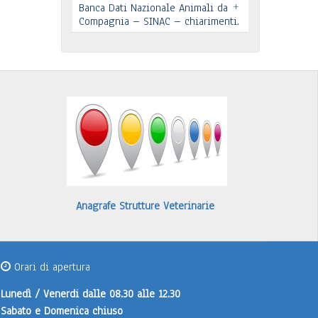
+
In allegato si pubblica lettera
Banca Dati Nazionale Animali da
Compagnia – SINAC – chiarimenti.
pervenuta
Leggi tutto
Identificazione e registrazione in
Banca Dati
…
Leggi tutto
Anagrafe Strutture Veterinarie
Orari di apertura
Lunedì / Venerdi
dalle 08.30 alle 12.30
Sabato e Domenica
chiuso