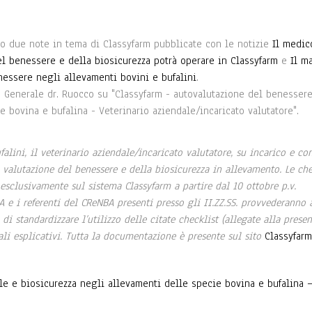
ato due note in tema di Classyfarm pubblicate con le notizie
Il medic
del benessere e della biosicurezza potrà operare in Classyfarm
e
Il m
nessere negli allevamenti bovini e bufalini
.
 Generale dr. Ruocco su "Classyfarm - autovalutazione del benesser
 bovina e bufalina - Veterinario aziendale/incaricato valutatore".
alini, il veterinario aziendale/incaricato valutatore, su incarico e con
a valutazione del benessere e della biosicurezza in allevamento. Le che
esclusivamente sul sistema Classyfarm a partire dal 10 ottobre p.v.
A e i referenti del CReNBA presenti presso gli II.ZZ.SS. provvederanno 
i standardizzare l’utilizzo delle citate checklist (allegate alla presen
ali esplicativi. Tutta la documentazione è presente sul sito
Classyfarm
le e biosicurezza negli allevamenti delle specie bovina e bufalina 