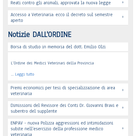
+
Reati contro gli animali, approvata la nuova legge
Leggi tutto
Accesso a Veterinaria: ecco il decreto sul semestre
+
Leggi tutto
aperto
Leggi tutto
Notizie DALL'ORDINE
Borsa di studio in memoria del dott. Emilio Olzi
Leggi tutto
L’Ordine dei Medici Veterinari della Provincia
…
Leggi tutto
Premi economici per tesi di specializzazione di area
+
veterinaria
Dimissioni del Revisore dei Conti Dr. Giovanni Bravi e
+
subentro del supplente
ENPAV - nuova Polizza aggressioni ed intimidazioni
+
subite nell’esercizio della professione medico
veterinaria
Leggi tutto