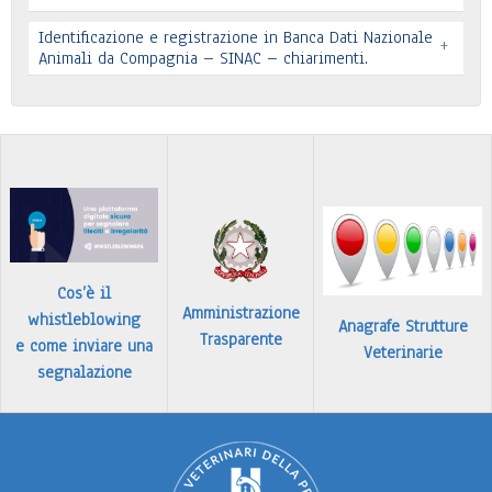
Leggi tutto
Identificazione e registrazione in Banca Dati Nazionale
+
In allegato si pubblica lettera pervenuta
Animali da Compagnia – SINAC – chiarimenti.
Leggi tutto
Identificazione e registrazione in Banca Dati
…
Leggi tutto
Cos’è il
Amministrazione
whistleblowing
Anagrafe Strutture
Trasparente
e come inviare una
Veterinarie
segnalazione