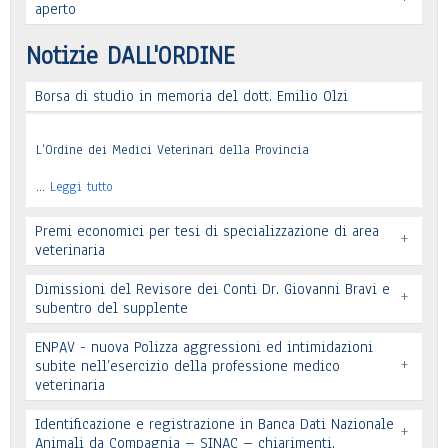
Leggi tutto
aperto
Leggi tutto
Notizie DALL'ORDINE
Borsa di studio in memoria del dott. Emilio Olzi
Leggi tutto
L’Ordine dei Medici Veterinari della Provincia
…
Leggi tutto
Premi economici per tesi di specializzazione di area
+
veterinaria
Dimissioni del Revisore dei Conti Dr. Giovanni Bravi e
+
subentro del supplente
ENPAV - nuova Polizza aggressioni ed intimidazioni
+
subite nell’esercizio della professione medico
veterinaria
Leggi tutto
Leggi tutto
Identificazione e registrazione in Banca Dati Nazionale
+
In allegato si pubblica lettera pervenuta
Animali da Compagnia – SINAC – chiarimenti.