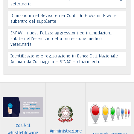
+
veterinaria
Dimissioni del Revisore dei Conti Dr. Giovanni Bravi e
+
subentro del supplente
ENPAV - nuova Polizza aggressioni ed intimidazioni
+
subite nell’esercizio della professione medico
veterinaria
Leggi tutto
Leggi tutto
Identificazione e registrazione in Banca Dati Nazionale
+
In allegato si pubblica lettera pervenuta
Animali da Compagnia – SINAC – chiarimenti.
Leggi tutto
Identificazione e registrazione in Banca Dati
…
Leggi tutto
Cos’è il
Amministrazione
whistleblowing