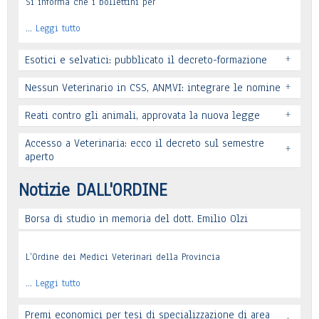
Si informa che i bollettini per
…
Leggi tutto
+
Esotici e selvatici: pubblicato il decreto-formazione
+
Nessun Veterinario in CSS, ANMVI: integrare le nomine
+
Reati contro gli animali, approvata la nuova legge
Leggi tutto
Accesso a Veterinaria: ecco il decreto sul semestre
+
Leggi tutto
aperto
Leggi tutto
Notizie DALL'ORDINE
Borsa di studio in memoria del dott. Emilio Olzi
Leggi tutto
L’Ordine dei Medici Veterinari della Provincia
…
Leggi tutto
Premi economici per tesi di specializzazione di area