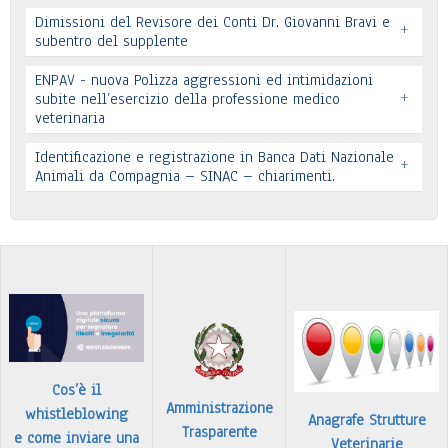
Dimissioni del Revisore dei Conti Dr. Giovanni Bravi e
+
subentro del supplente
ENPAV - nuova Polizza aggressioni ed intimidazioni
+
subite nell’esercizio della professione medico
veterinaria
Leggi tutto
Leggi tutto
Identificazione e registrazione in Banca Dati Nazionale
+
In allegato si pubblica lettera pervenuta
Animali da Compagnia – SINAC – chiarimenti.
Leggi tutto
Identificazione e registrazione in Banca Dati
…
Leggi tutto
Cos’è il
Amministrazione
whistleblowing
Anagrafe Strutture
Trasparente
e come inviare una
Veterinarie