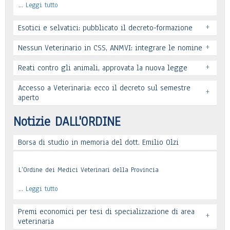
…
Leggi tutto
+
Esotici e selvatici: pubblicato il decreto-formazione
+
Nessun Veterinario in CSS, ANMVI: integrare le nomine
+
Reati contro gli animali, approvata la nuova legge
Leggi tutto
Accesso a Veterinaria: ecco il decreto sul semestre
+
Leggi tutto
aperto
Leggi tutto
Notizie DALL'ORDINE
Borsa di studio in memoria del dott. Emilio Olzi
Leggi tutto
L’Ordine dei Medici Veterinari della Provincia
…
Leggi tutto
Premi economici per tesi di specializzazione di area
+
veterinaria