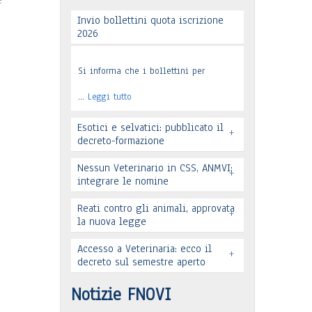
e
Invio bollettini quota iscrizione
2026
Si informa che i bollettini per
…
Leggi tutto
Esotici e selvatici: pubblicato il
+
decreto-formazione
Nessun Veterinario in CSS, ANMVI:
+
integrare le nomine
Leggi tutto
Reati contro gli animali, approvata
+
la nuova legge
Accesso a Veterinaria: ecco il
+
decreto sul semestre aperto
Leggi tutto
Leggi tutto
Notizie FNOVI