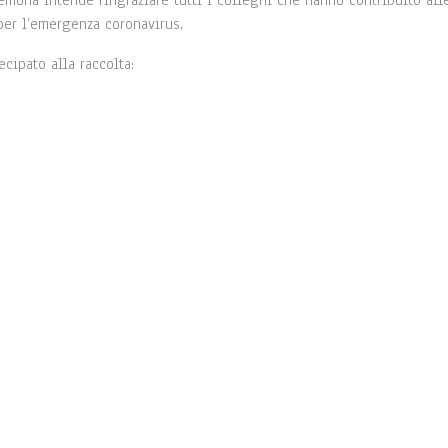
remona intende ringraziare tutti i colleghi che hanno contribuito all
per l’emergenza coronavirus.
cipato alla raccolta: