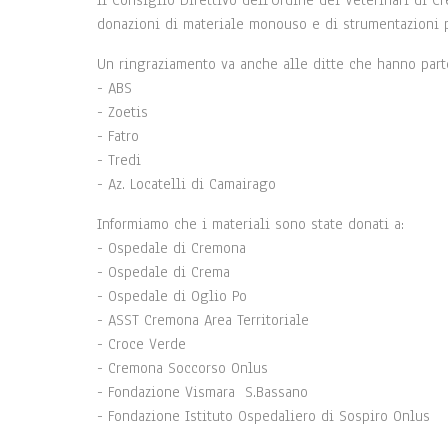
Il Consiglio Direttivo dell’Ordine dei Veterinari di C
donazioni di materiale monouso e di strumentazioni 
Un ringraziamento va anche alle ditte che hanno parte
- ABS
- Zoetis
- Fatro
- Tredi
- Az. Locatelli di Camairago
Informiamo che i materiali sono state donati a:
- Ospedale di Cremona
- Ospedale di Crema
- Ospedale di Oglio Po
- ASST Cremona Area Territoriale
- Croce Verde
- Cremona Soccorso Onlus
- Fondazione Vismara S.Bassano
- Fondazione Istituto Ospedaliero di Sospiro Onlus