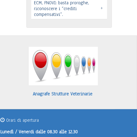
ECM, FNOVI: basta proroghe,
Leggi tutto
+
Premio “Il peso delle cose” -
riconoscere i “crediti
compensativi”.
Candidature
…
Leggi tutto
Leggi tutto
Anagrafe Strutture Veterinarie
Orari di apertura
Lunedì / Venerdi
dalle 08.30 alle 12.30