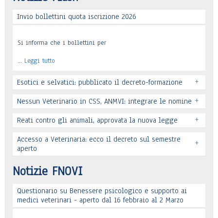
Invio bollettini quota iscrizione 2026
Si informa che i bollettini per
…
Leggi tutto
+
Esotici e selvatici: pubblicato il decreto-formazione
+
Nessun Veterinario in CSS, ANMVI: integrare le nomine
+
Reati contro gli animali, approvata la nuova legge
Leggi tutto
Accesso a Veterinaria: ecco il decreto sul semestre
+
Leggi tutto
aperto
Leggi tutto
Notizie FNOVI
Questionario su Benessere psicologico e supporto ai
Leggi tutto
medici veterinari - aperto dal 16 febbraio al 2 Marzo