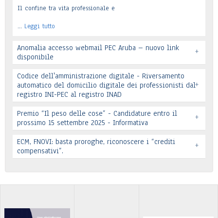
Il confine tra vita professionale e
…
Leggi tutto
Anomalia accesso webmail PEC Aruba – nuovo link
+
disponibile
Codice dell'amministrazione digitale - Riversamento
+
automatico del domicilio digitale dei professionisti dal
registro INI-PEC al registro INAD
Leggi tutto
Premio “Il peso delle cose” - Candidature entro il
+
prossimo 15 settembre 2025 - Informativa
Leggi tutto
ECM, FNOVI: basta proroghe, riconoscere i “crediti
+
Premio “Il peso delle cose” - Candidature
compensativi”.
…
Leggi tutto
Leggi tutto