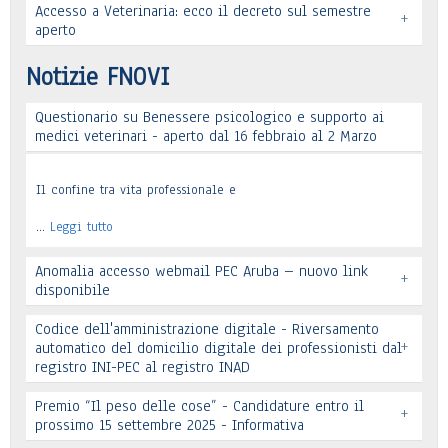
Accesso a Veterinaria: ecco il decreto sul semestre
+
Leggi tutto
aperto
Leggi tutto
Notizie FNOVI
Questionario su Benessere psicologico e supporto ai
Leggi tutto
medici veterinari - aperto dal 16 febbraio al 2 Marzo
Il confine tra vita professionale e
…
Leggi tutto
Anomalia accesso webmail PEC Aruba – nuovo link
+
disponibile
Codice dell'amministrazione digitale - Riversamento
+
automatico del domicilio digitale dei professionisti dal
registro INI-PEC al registro INAD
Leggi tutto
Premio “Il peso delle cose” - Candidature entro il
+
prossimo 15 settembre 2025 - Informativa