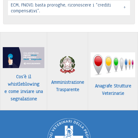
Leggi tutto
ECM, FNOVI: basta proroghe, riconoscere i “crediti
+
Premio “Il peso delle cose” - Candidature
compensativi”.
…
Leggi tutto
Leggi tutto
Cos’è il
Amministrazione
whistleblowing
Anagrafe Strutture
Trasparente
e come inviare una
Veterinarie
segnalazione