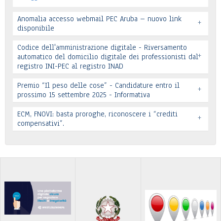
Anomalia accesso webmail PEC Aruba – nuovo link
+
disponibile
Codice dell'amministrazione digitale - Riversamento
+
automatico del domicilio digitale dei professionisti dal
registro INI-PEC al registro INAD
Leggi tutto
Premio “Il peso delle cose” - Candidature entro il
+
prossimo 15 settembre 2025 - Informativa
Leggi tutto
ECM, FNOVI: basta proroghe, riconoscere i “crediti
+
Premio “Il peso delle cose” - Candidature
compensativi”.
…
Leggi tutto
Leggi tutto