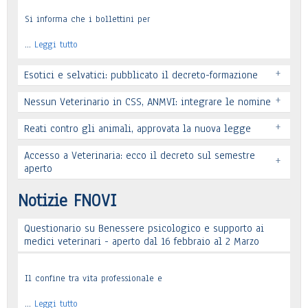
Si informa che i bollettini per
…
Leggi tutto
+
Esotici e selvatici: pubblicato il decreto-formazione
+
Nessun Veterinario in CSS, ANMVI: integrare le nomine
+
Reati contro gli animali, approvata la nuova legge
Leggi tutto
Accesso a Veterinaria: ecco il decreto sul semestre
+
Leggi tutto
aperto
Leggi tutto
Notizie FNOVI
Questionario su Benessere psicologico e supporto ai
Leggi tutto
medici veterinari - aperto dal 16 febbraio al 2 Marzo
Il confine tra vita professionale e
…
Leggi tutto