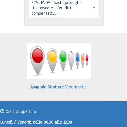
ECM, FNOVI: basta proroghe,
Leggi tutto
+
Premio “Il peso delle cose” -
riconoscere i “crediti
compensativi”.
Candidature
…
Leggi tutto
Leggi tutto
Anagrafe Strutture Veterinarie
Orari di apertura
Lunedì / Venerdi
dalle 08.30 alle 12.30