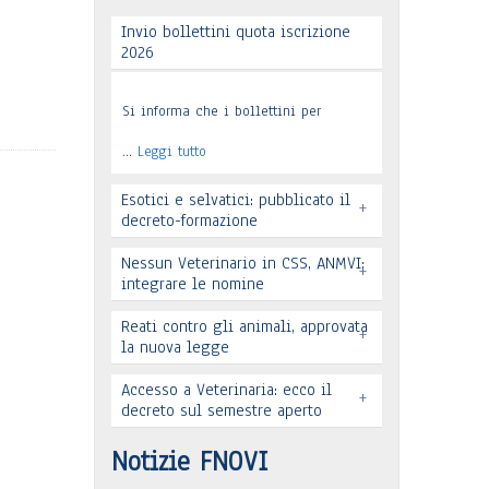
Invio bollettini quota iscrizione
2026
Si informa che i bollettini per
…
Leggi tutto
Esotici e selvatici: pubblicato il
+
decreto-formazione
Nessun Veterinario in CSS, ANMVI:
+
integrare le nomine
Leggi tutto
Reati contro gli animali, approvata
+
la nuova legge
Accesso a Veterinaria: ecco il
+
decreto sul semestre aperto
Leggi tutto
Leggi tutto
Notizie FNOVI