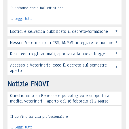
Si informa che i bollettini per
…
Leggi tutto
+
Esotici e selvatici: pubblicato il decreto-formazione
+
Nessun Veterinario in CSS, ANMVI: integrare le nomine
+
Reati contro gli animali, approvata la nuova legge
Leggi tutto
Accesso a Veterinaria: ecco il decreto sul semestre
+
Leggi tutto
aperto
Leggi tutto
Notizie FNOVI
Questionario su Benessere psicologico e supporto ai
Leggi tutto
medici veterinari - aperto dal 16 febbraio al 2 Marzo
Il confine tra vita professionale e
…
Leggi tutto