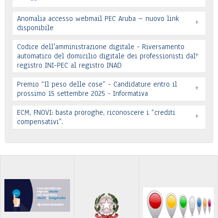
Anomalia accesso webmail PEC Aruba – nuovo link
+
disponibile
Codice dell'amministrazione digitale - Riversamento
+
automatico del domicilio digitale dei professionisti dal
registro INI-PEC al registro INAD
Leggi tutto
Premio “Il peso delle cose” - Candidature entro il
+
prossimo 15 settembre 2025 - Informativa
Leggi tutto
ECM, FNOVI: basta proroghe, riconoscere i “crediti
+
Premio “Il peso delle cose” - Candidature
compensativi”.
…
Leggi tutto
Leggi tutto