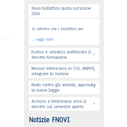
Invio bollettini quota iscrizione
2026
Si informa che i bollettini per
…
Leggi tutto
Esotici e selvatici: pubblicato il
+
decreto-formazione
Nessun Veterinario in CSS, ANMVI:
+
integrare le nomine
Leggi tutto
Reati contro gli animali, approvata
+
la nuova legge
Accesso a Veterinaria: ecco il
+
decreto sul semestre aperto
Leggi tutto
Leggi tutto
Notizie FNOVI