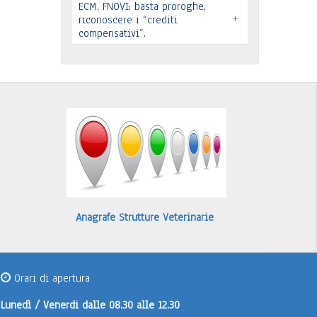
ECM, FNOVI: basta proroghe,
Leggi tutto
+
Premio “Il peso delle cose” -
riconoscere i “crediti
compensativi”.
Candidature
…
Leggi tutto
Leggi tutto
Anagrafe Strutture Veterinarie
Orari di apertura
Lunedì / Venerdi
dalle 08.30 alle 12.30