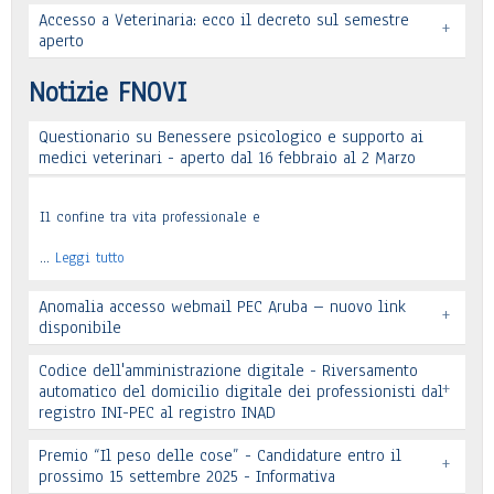
Accesso a Veterinaria: ecco il decreto sul semestre
+
Leggi tutto
aperto
Leggi tutto
Notizie FNOVI
Questionario su Benessere psicologico e supporto ai
Leggi tutto
medici veterinari - aperto dal 16 febbraio al 2 Marzo
Il confine tra vita professionale e
…
Leggi tutto
Anomalia accesso webmail PEC Aruba – nuovo link
+
disponibile
Codice dell'amministrazione digitale - Riversamento
+
automatico del domicilio digitale dei professionisti dal
registro INI-PEC al registro INAD
Leggi tutto
Premio “Il peso delle cose” - Candidature entro il
+
prossimo 15 settembre 2025 - Informativa