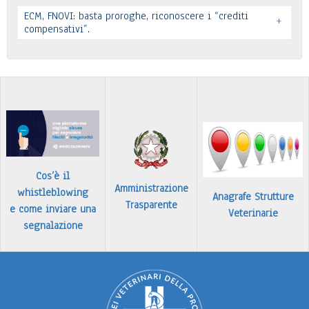
Leggi tutto
ECM, FNOVI: basta proroghe, riconoscere i “crediti
+
Premio “Il peso delle cose” - Candidature
compensativi”.
…
Leggi tutto
Leggi tutto
Cos’è il
Amministrazione
whistleblowing
Anagrafe Strutture
Trasparente
e come inviare una
Veterinarie
segnalazione