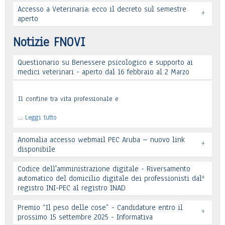
Accesso a Veterinaria: ecco il decreto sul semestre
+
Leggi tutto
aperto
Leggi tutto
Notizie FNOVI
Questionario su Benessere psicologico e supporto ai
Leggi tutto
medici veterinari - aperto dal 16 febbraio al 2 Marzo
Il confine tra vita professionale e
…
Leggi tutto
Anomalia accesso webmail PEC Aruba – nuovo link
+
disponibile
Codice dell'amministrazione digitale - Riversamento
+
automatico del domicilio digitale dei professionisti dal
registro INI-PEC al registro INAD
Leggi tutto
Premio “Il peso delle cose” - Candidature entro il
+
prossimo 15 settembre 2025 - Informativa