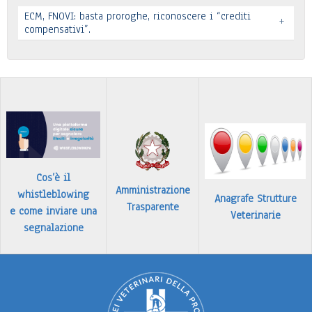
Leggi tutto
ECM, FNOVI: basta proroghe, riconoscere i “crediti
+
Premio “Il peso delle cose” - Candidature
compensativi”.
…
Leggi tutto
Leggi tutto
Cos’è il
Amministrazione
whistleblowing
Anagrafe Strutture
Trasparente
e come inviare una
Veterinarie
segnalazione