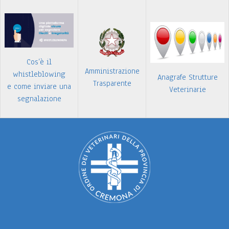
Cos’è il
Amministrazione
whistleblowing
Anagrafe Strutture
Trasparente
e come inviare una
Veterinarie
segnalazione