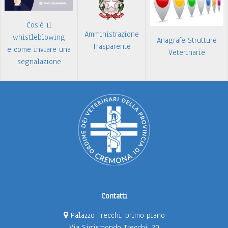
Cos’è il
Amministrazione
whistleblowing
Anagrafe Strutture
Trasparente
e come inviare una
Veterinarie
segnalazione
Contatti
Palazzo Trecchi, primo piano
Via Sigismondo Trecchi, 20