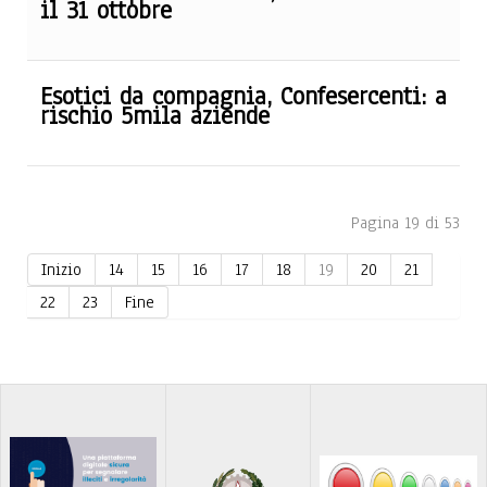
il 31 ottobre
Esotici da compagnia, Confesercenti: a
rischio 5mila aziende
Pagina 19 di 53
Inizio
14
15
16
17
18
19
20
21
22
23
Fine