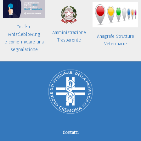
Cos’è il
Amministrazione
whistleblowing
Anagrafe Strutture
Trasparente
e come inviare una
Veterinarie
segnalazione
Contatti