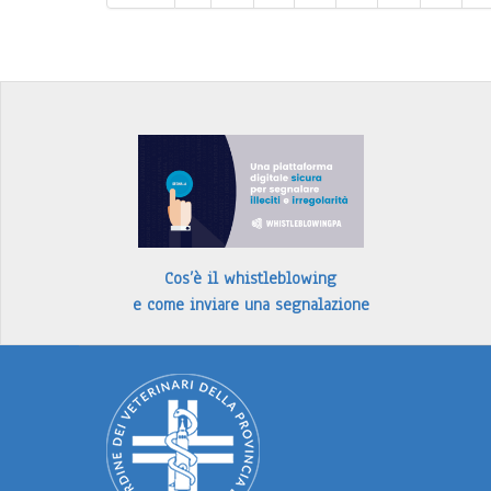
Cos’è il whistleblowing
e come inviare una segnalazione