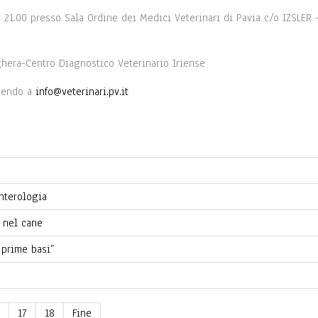
21.00 presso Sala Ordine dei Medici Veterinari di Pavia c/o IZSLER -
oghera-Centro Diagnostico Veterinario Iriense
ivendo a
info@veterinari.pv.it
nterologia
 nel cane
 prime basi”
17
18
Fine