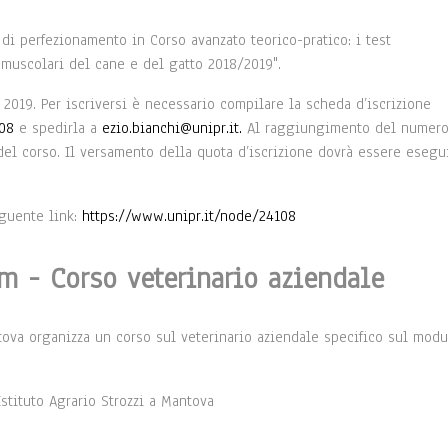
 di perfezionamento in Corso avanzato teorico-pratico: i test
omuscolari del cane e del gatto 2018/2019".
o 2019. Per iscriversi è necessario compilare la scheda d’iscrizione
108
e spedirla a
ezio.bianchi@unipr.it
.
Al raggiungimento del numer
del corso. Il versamento della quota d’iscrizione dovrà essere esegu
eguente link:
https://www.unipr.it/node/24108
m - Corso veterinario aziendale
tova organizza un corso sul veterinario aziendale specifico sul modu
’Istituto Agrario Strozzi a Mantova