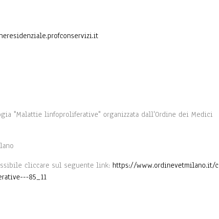
neresidenziale.profconservizi.it
ogia "Malattie linfoproliferative" organizzata dall'Ordine dei Medici
ilano
ssibile cliccare sul seguente link:
https://www.ordinevetmilano.it/c
erative---85_11