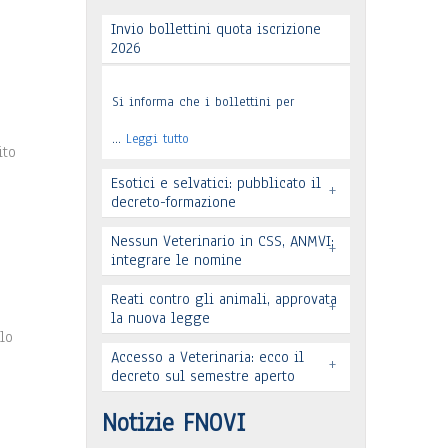
Invio bollettini quota iscrizione
2026
Si informa che i bollettini per
o
…
Leggi tutto
ito
Esotici e selvatici: pubblicato il
+
decreto-formazione
Nessun Veterinario in CSS, ANMVI:
+
integrare le nomine
Leggi tutto
Reati contro gli animali, approvata
+
la nuova legge
lo
Accesso a Veterinaria: ecco il
+
decreto sul semestre aperto
Leggi tutto
Leggi tutto
Notizie FNOVI