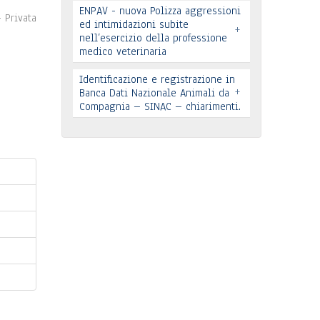
ENPAV - nuova Polizza aggressioni
 Privata
ed intimidazioni subite
Leggi tutto
+
nell’esercizio della professione
medico veterinaria
Leggi tutto
Identificazione e registrazione in
+
In allegato si pubblica lettera
Banca Dati Nazionale Animali da
Compagnia – SINAC – chiarimenti.
pervenuta
Leggi tutto
Identificazione e registrazione in
Banca Dati
…
Leggi tutto