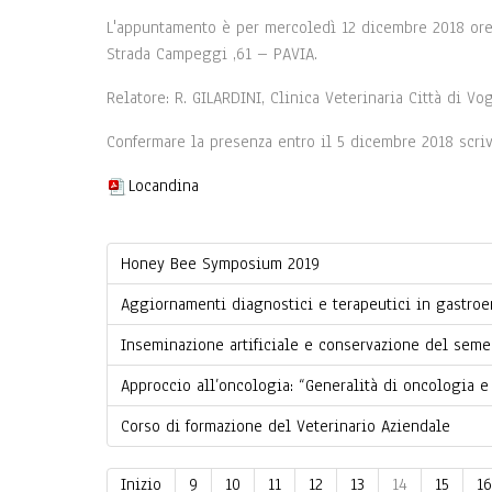
L'appuntamento è per mercoledì 12 dicembre 2018 ore 
Strada Campeggi ,61 – PAVIA.
Relatore: R. GILARDINI, Clinica Veterinaria Città di V
Confermare la presenza entro il 5 dicembre 2018 scr
Locandina
Honey Bee Symposium 2019
Aggiornamenti diagnostici e terapeutici in gastroe
Inseminazione artificiale e conservazione del seme
Approccio all’oncologia: “Generalità di oncologia e
Corso di formazione del Veterinario Aziendale
Inizio
9
10
11
12
13
14
15
16