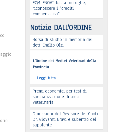
ECM, FNOVI: basta proroghe,
Leggi tutto
+
Premio “Il peso delle cose” -
riconoscere i “crediti
compensativi”.
Candidature
Notizie DALL'ORDINE
…
Leggi tutto
co:
Borsa di studio in memoria del
dott. Emilio Olzi
Leggi tutto
Maggio
L’Ordine dei Medici Veterinari della
Provincia
…
Leggi tutto
Premi economici per tesi di
+
specializzazione di area
veterinaria
Dimissioni del Revisore dei Conti
+
Dr. Giovanni Bravi e subentro del
orio,
supplente