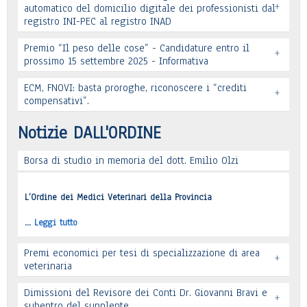
+
automatico del domicilio digitale dei professionisti dal
registro INI-PEC al registro INAD
Leggi tutto
Premio “Il peso delle cose” - Candidature entro il
+
prossimo 15 settembre 2025 - Informativa
Leggi tutto
ECM, FNOVI: basta proroghe, riconoscere i “crediti
+
Premio “Il peso delle cose” - Candidature
compensativi”.
…
Leggi tutto
Notizie DALL'ORDINE
Borsa di studio in memoria del dott. Emilio Olzi
Leggi tutto
L’Ordine dei Medici Veterinari della Provincia
…
Leggi tutto
Premi economici per tesi di specializzazione di area
+
veterinaria
Dimissioni del Revisore dei Conti Dr. Giovanni Bravi e
+
subentro del supplente