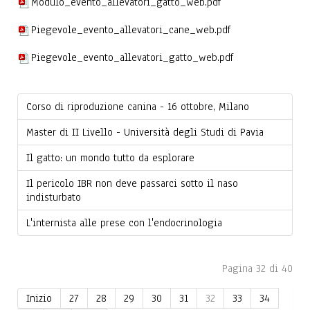
Modulo_evento_allevatori_gatto_web.pdf
Piegevole_evento_allevatori_cane_web.pdf
Piegevole_evento_allevatori_gatto_web.pdf
Corso di riproduzione canina - 16 ottobre, Milano
Master di II Livello - Università degli Studi di Pavia
Il gatto: un mondo tutto da esplorare
Il pericolo IBR non deve passarci sotto il naso
indisturbato
L'internista alle prese con l'endocrinologia
Pagina 32 di 40
Inizio
27
28
29
30
31
32
33
34