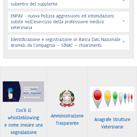
+
subentro del supplente
ENPAV - nuova Polizza aggressioni ed intimidazioni
+
subite nell’esercizio della professione medico
veterinaria
Leggi tutto
Leggi tutto
Identificazione e registrazione in Banca Dati Nazionale
+
In allegato si pubblica lettera pervenuta
Animali da Compagnia – SINAC – chiarimenti.
Leggi tutto
Identificazione e registrazione in Banca Dati
…
Leggi tutto
Cos’è il
Amministrazione
whistleblowing
Anagrafe Strutture
Trasparente
e come inviare una
Veterinarie
segnalazione