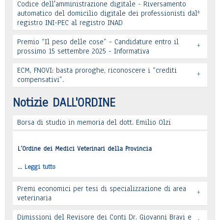
Codice dell'amministrazione digitale - Riversamento
+
automatico del domicilio digitale dei professionisti dal
registro INI-PEC al registro INAD
Leggi tutto
Premio “Il peso delle cose” - Candidature entro il
+
prossimo 15 settembre 2025 - Informativa
Leggi tutto
ECM, FNOVI: basta proroghe, riconoscere i “crediti
+
Premio “Il peso delle cose” - Candidature
compensativi”.
…
Leggi tutto
Notizie DALL'ORDINE
Borsa di studio in memoria del dott. Emilio Olzi
Leggi tutto
L’Ordine dei Medici Veterinari della Provincia
…
Leggi tutto
Premi economici per tesi di specializzazione di area
+
veterinaria
Dimissioni del Revisore dei Conti Dr. Giovanni Bravi e