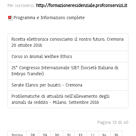
Per iscriversi:
http://formazioneresidenziale.
profconservizi.it
Programma e Informazioni complete
Ricetta elettronica conosciamo il nostro futuro, Cremona
20 ottobre 2016
Corso in Animal Welfare Ethics
25° Congresso Internazionale SIET (Società Italiana di
Embryo Transfer)
Serate Elanco per buiatri - Cremona
Problematiche di attualità nell'allevamento degli
animali da reddito - Milano, Settembre 2016
Pagina 33 di 40
Inizio
28
29
30
31
32
33
34
35