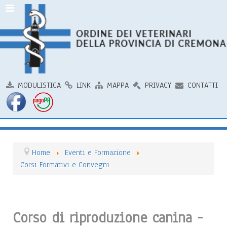
Riproduzione,
management,
patologia
e
terapia
degli
animali
non
convenzionali
MODULISTICA
LINK
MAPPA
PRIVACY
CONTATTI
2016-
2017
Home
Eventi e Formazione
Corsi Formativi e Convegni
Corso di riproduzione canina -