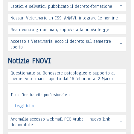
+
Esotici e selvatici: pubblicato il decreto-formazione
+
Nessun Veterinario in CSS, ANMVI: integrare le nomine
+
Reati contro gli animali, approvata la nuova legge
Leggi tutto
Accesso a Veterinaria: ecco il decreto sul semestre
+
Leggi tutto
aperto
Leggi tutto
Notizie FNOVI
Questionario su Benessere psicologico e supporto ai
Leggi tutto
medici veterinari - aperto dal 16 febbraio al 2 Marzo
Il confine tra vita professionale e
…
Leggi tutto
Anomalia accesso webmail PEC Aruba – nuovo link
+
disponibile