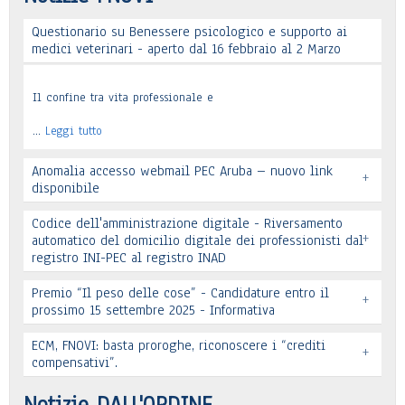
Questionario su Benessere psicologico e supporto ai
medici veterinari - aperto dal 16 febbraio al 2 Marzo
Il confine tra vita professionale e
…
Leggi tutto
Anomalia accesso webmail PEC Aruba – nuovo link
+
disponibile
Codice dell'amministrazione digitale - Riversamento
+
automatico del domicilio digitale dei professionisti dal
registro INI-PEC al registro INAD
Leggi tutto
Premio “Il peso delle cose” - Candidature entro il
+
prossimo 15 settembre 2025 - Informativa
Leggi tutto
ECM, FNOVI: basta proroghe, riconoscere i “crediti
+
Premio “Il peso delle cose” - Candidature
compensativi”.
…
Leggi tutto
Notizie DALL'ORDINE