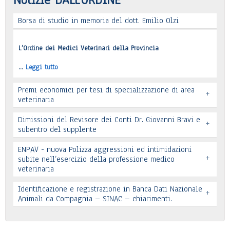
Borsa di studio in memoria del dott. Emilio Olzi
Leggi tutto
L’Ordine dei Medici Veterinari della Provincia
…
Leggi tutto
Premi economici per tesi di specializzazione di area
+
veterinaria
Dimissioni del Revisore dei Conti Dr. Giovanni Bravi e
+
subentro del supplente
ENPAV - nuova Polizza aggressioni ed intimidazioni
+
subite nell’esercizio della professione medico
veterinaria
Leggi tutto
Leggi tutto
Identificazione e registrazione in Banca Dati Nazionale
+
In allegato si pubblica lettera pervenuta
Animali da Compagnia – SINAC – chiarimenti.
Leggi tutto
Identificazione e registrazione in Banca Dati