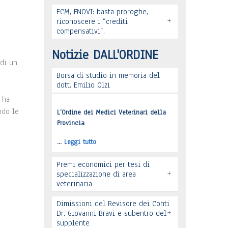
ECM, FNOVI: basta proroghe,
Leggi tutto
+
Premio “Il peso delle cose” -
riconoscere i “crediti
compensativi”.
Candidature
Notizie DALL'ORDINE
…
Leggi tutto
 di un
Borsa di studio in memoria del
dott. Emilio Olzi
Leggi tutto
 ha
ndo le
L’Ordine dei Medici Veterinari della
Provincia
…
Leggi tutto
Premi economici per tesi di
+
specializzazione di area
veterinaria
Dimissioni del Revisore dei Conti
+
Dr. Giovanni Bravi e subentro del
supplente