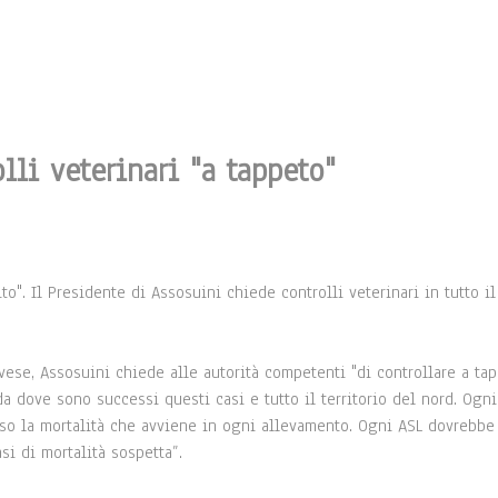
li veterinari "a tappeto"
o". Il Presidente di Assosuini chiede controlli veterinari in tutto i
ese, Assosuini chiede alle autorità competenti "di controllare a ta
a dove sono successi questi casi e tutto il territorio del nord. Ogni
ciso la mortalità che avviene in ogni allevamento. Ogni ASL dovrebbe
i di mortalità sospetta”.