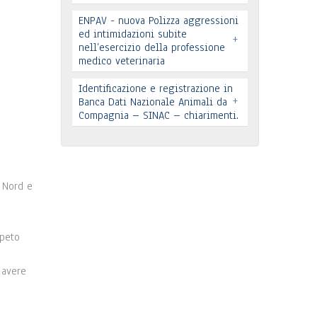
ENPAV - nuova Polizza aggressioni
ed intimidazioni subite
Leggi tutto
+
nell’esercizio della professione
medico veterinaria
Leggi tutto
Identificazione e registrazione in
+
In allegato si pubblica lettera
Banca Dati Nazionale Animali da
Compagnia – SINAC – chiarimenti.
pervenuta
Leggi tutto
Identificazione e registrazione in
Banca Dati
l Nord e
…
Leggi tutto
ppeto
 avere