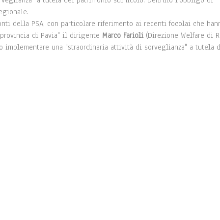
rveglianza" a tutela del patrimonio suinicolo. Definito l'obbligo di
regionale.
nti della PSA, con particolare riferimento ai recenti focolai che han
provincia di Pavia" il dirigente
Marco Farioli
(Direzione Welfare di 
o implementare una "straordinaria attività di sorveglianza" a tutela 