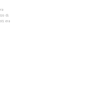
era
zzo di
sti era