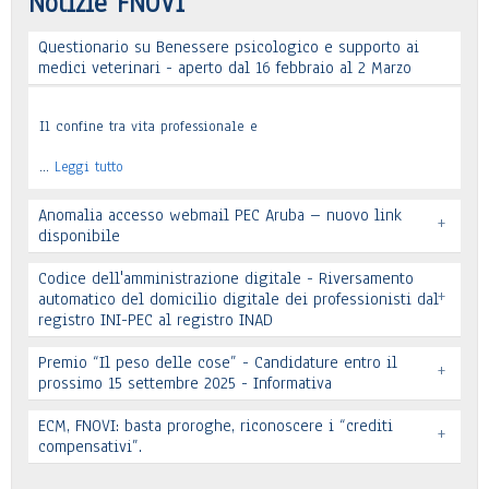
Notizie FNOVI
Questionario su Benessere psicologico e supporto ai
Leggi tutto
medici veterinari - aperto dal 16 febbraio al 2 Marzo
Il confine tra vita professionale e
…
Leggi tutto
Anomalia accesso webmail PEC Aruba – nuovo link
+
disponibile
Codice dell'amministrazione digitale - Riversamento
+
automatico del domicilio digitale dei professionisti dal
registro INI-PEC al registro INAD
Leggi tutto
Premio “Il peso delle cose” - Candidature entro il
+
prossimo 15 settembre 2025 - Informativa
Leggi tutto
ECM, FNOVI: basta proroghe, riconoscere i “crediti
+
Premio “Il peso delle cose” - Candidature
compensativi”.
…
Leggi tutto