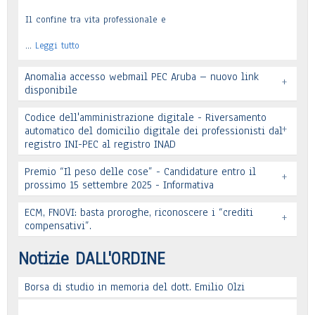
Il confine tra vita professionale e
…
Leggi tutto
Anomalia accesso webmail PEC Aruba – nuovo link
+
disponibile
Codice dell'amministrazione digitale - Riversamento
+
automatico del domicilio digitale dei professionisti dal
registro INI-PEC al registro INAD
Leggi tutto
Premio “Il peso delle cose” - Candidature entro il
+
prossimo 15 settembre 2025 - Informativa
Leggi tutto
ECM, FNOVI: basta proroghe, riconoscere i “crediti
+
Premio “Il peso delle cose” - Candidature
compensativi”.
…
Leggi tutto
Notizie DALL'ORDINE
Borsa di studio in memoria del dott. Emilio Olzi
Leggi tutto