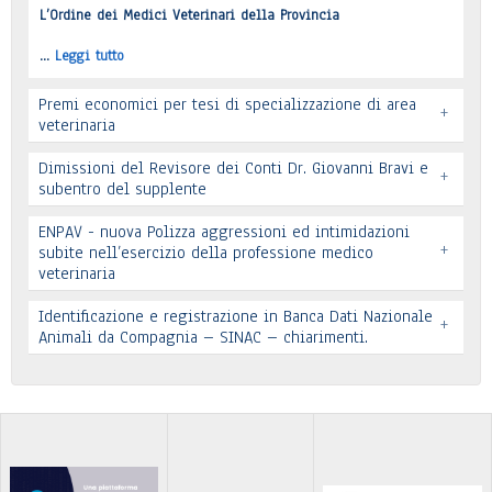
L’Ordine dei Medici Veterinari della Provincia
…
Leggi tutto
Premi economici per tesi di specializzazione di area
+
veterinaria
Dimissioni del Revisore dei Conti Dr. Giovanni Bravi e
+
subentro del supplente
ENPAV - nuova Polizza aggressioni ed intimidazioni
+
subite nell’esercizio della professione medico
veterinaria
Leggi tutto
Leggi tutto
Identificazione e registrazione in Banca Dati Nazionale
+
In allegato si pubblica lettera pervenuta
Animali da Compagnia – SINAC – chiarimenti.
Leggi tutto
Identificazione e registrazione in Banca Dati
…
Leggi tutto