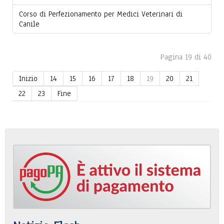
Corso di Perfezionamento per Medici Veterinari di
Canile
Pagina 19 di 40
Inizio
14
15
16
17
18
19
20
21
22
23
Fine