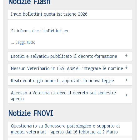
Notizie Flash
Invio bollettini quota iscrizione 2026
Si informa che i bollettini per
…
Leggi tutto
+
Esotici e selvatici: pubblicato il decreto-formazione
+
Nessun Veterinario in CSS, ANMVI: integrare le nomine
+
Reati contro gli animali, approvata la nuova legge
Leggi tutto
Accesso a Veterinaria: ecco il decreto sul semestre
+
Leggi tutto
aperto
Leggi tutto
Notizie FNOVI
Questionario su Benessere psicologico e supporto ai
Leggi tutto
medici veterinari - aperto dal 16 febbraio al 2 Marzo