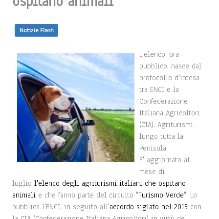
ospitano animali
Notizie Flash
L'elenco, ora
pubblico, nasce dal
protocollo d'intesa
tra ENCI e la
Confederazione
Italiana Agricoltori
(CIA). Agriturismi
lungo tutta la
Penisola.
E' aggiornato al
mese di
luglio
l'elenco degli agriturismi italiani che ospitano
animali
e che fanno parte del circuito "
Turismo Verde
". Lo
pubblica l'ENCI, in seguito all'
accordo siglato nel 2015
con
la CIA (Confederazione Italiana Agricoltori) in virtù del