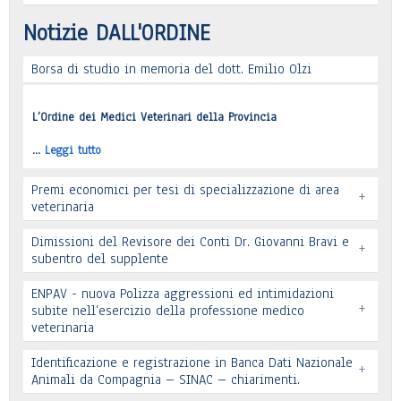
…
Leggi tutto
Notizie DALL'ORDINE
Borsa di studio in memoria del dott. Emilio Olzi
Leggi tutto
L’Ordine dei Medici Veterinari della Provincia
…
Leggi tutto
Premi economici per tesi di specializzazione di area
+
veterinaria
Dimissioni del Revisore dei Conti Dr. Giovanni Bravi e
+
subentro del supplente
ENPAV - nuova Polizza aggressioni ed intimidazioni
+
subite nell’esercizio della professione medico
veterinaria
Leggi tutto
Leggi tutto
Identificazione e registrazione in Banca Dati Nazionale
+
In allegato si pubblica lettera pervenuta
Animali da Compagnia – SINAC – chiarimenti.