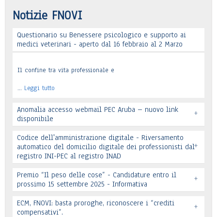
Notizie FNOVI
Questionario su Benessere psicologico e supporto ai
medici veterinari - aperto dal 16 febbraio al 2 Marzo
Il confine tra vita professionale e
…
Leggi tutto
Anomalia accesso webmail PEC Aruba – nuovo link
+
disponibile
Codice dell'amministrazione digitale - Riversamento
+
automatico del domicilio digitale dei professionisti dal
registro INI-PEC al registro INAD
Leggi tutto
Premio “Il peso delle cose” - Candidature entro il
+
prossimo 15 settembre 2025 - Informativa
Leggi tutto
ECM, FNOVI: basta proroghe, riconoscere i “crediti
+
Premio “Il peso delle cose” - Candidature
compensativi”.