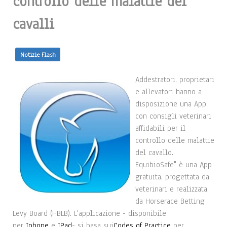
controllo delle malattie dei
cavalli
Notizie Flash
Addestratori, proprietari
e allevatori hanno a
disposizione una App
con consigli veterinari
affidabili per il
controllo delle malattie
del cavallo.
EquibioSafe" è una App
gratuita, progettata da
veterinari e realizzata
da Horserace Betting
Levy Board (HBLB). L'applicazione - disponibile
per
Iphone
e
IPad
- si basa sui
Codes of Practice
per