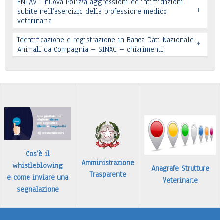
ENPAV - nuova Polizza aggressioni ed intimidazioni
+
subite nell’esercizio della professione medico
veterinaria
Leggi tutto
Leggi tutto
Identificazione e registrazione in Banca Dati Nazionale
+
In allegato si pubblica lettera pervenuta
Animali da Compagnia – SINAC – chiarimenti.
Leggi tutto
Identificazione e registrazione in Banca Dati
…
Leggi tutto
Cos’è il
Amministrazione
whistleblowing
Anagrafe Strutture
Trasparente
e come inviare una
Veterinarie
segnalazione