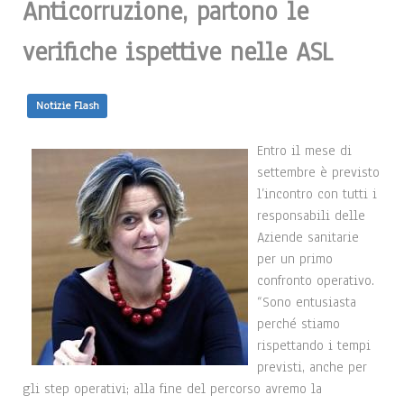
Anticorruzione, partono le
verifiche ispettive nelle ASL
Notizie Flash
Entro il mese di
settembre è previsto
l’incontro con tutti i
responsabili delle
Aziende sanitarie
per un primo
confronto operativo.
“Sono entusiasta
perché stiamo
rispettando i tempi
previsti, anche per
gli step operativi; alla fine del percorso avremo la