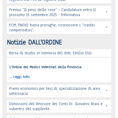
Leggi tutto
Premio “Il peso delle cose” - Candidature entro il
+
prossimo 15 settembre 2025 - Informativa
Leggi tutto
ECM, FNOVI: basta proroghe, riconoscere i “crediti
+
Premio “Il peso delle cose” - Candidature
compensativi”.
…
Leggi tutto
Notizie DALL'ORDINE
Borsa di studio in memoria del dott. Emilio Olzi
Leggi tutto
L’Ordine dei Medici Veterinari della Provincia
…
Leggi tutto
Premi economici per tesi di specializzazione di area
+
veterinaria
Dimissioni del Revisore dei Conti Dr. Giovanni Bravi e
+
subentro del supplente