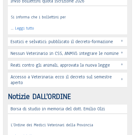
Invio bollettini quota iscrizione 2026
Si informa che i bollettini per
…
Leggi tutto
+
Esotici e selvatici: pubblicato il decreto-formazione
+
Nessun Veterinario in CSS, ANMVI: integrare le nomine
+
Reati contro gli animali, approvata la nuova legge
Leggi tutto
Accesso a Veterinaria: ecco il decreto sul semestre
+
Leggi tutto
aperto
Leggi tutto
Notizie DALL'ORDINE
Borsa di studio in memoria del dott. Emilio Olzi
Leggi tutto
L’Ordine dei Medici Veterinari della Provincia