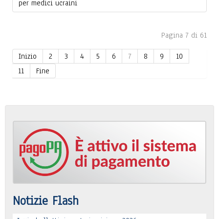
per medici ucraini
Pagina 7 di 61
Inizio
2
3
4
5
6
7
8
9
10
11
Fine
Notizie Flash