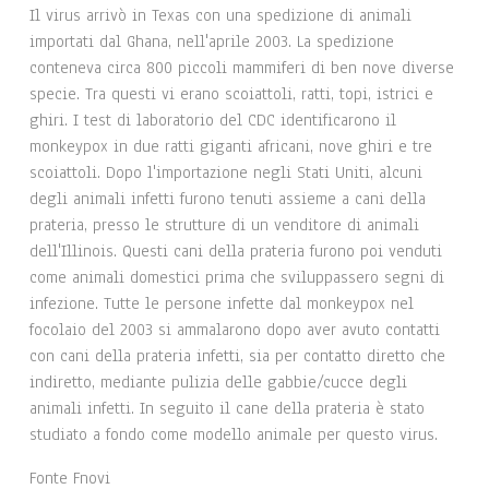
Il virus arrivò in Texas con una spedizione di animali
importati dal Ghana, nell'aprile 2003. La spedizione
conteneva circa 800 piccoli mammiferi di ben nove diverse
specie. Tra questi vi erano scoiattoli, ratti, topi, istrici e
ghiri. I test di laboratorio del CDC identificarono il
monkeypox in due ratti giganti africani, nove ghiri e tre
scoiattoli. Dopo l'importazione negli Stati Uniti, alcuni
degli animali infetti furono tenuti assieme a cani della
prateria, presso le strutture di un venditore di animali
dell'Illinois. Questi cani della prateria furono poi venduti
come animali domestici prima che sviluppassero segni di
infezione. Tutte le persone infette dal monkeypox nel
focolaio del 2003 si ammalarono dopo aver avuto contatti
con cani della prateria infetti, sia per contatto diretto che
indiretto, mediante pulizia delle gabbie/cucce degli
animali infetti. In seguito il cane della prateria è stato
studiato a fondo come modello animale per questo virus.
Fonte Fnovi