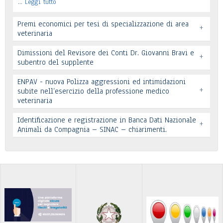
…
Leggi tutto
Premi economici per tesi di specializzazione di area
+
veterinaria
Dimissioni del Revisore dei Conti Dr. Giovanni Bravi e
+
subentro del supplente
ENPAV - nuova Polizza aggressioni ed intimidazioni
+
subite nell’esercizio della professione medico
veterinaria
Leggi tutto
Leggi tutto
Identificazione e registrazione in Banca Dati Nazionale
+
In allegato si pubblica lettera pervenuta
Animali da Compagnia – SINAC – chiarimenti.
Leggi tutto
Identificazione e registrazione in Banca Dati
…
Leggi tutto