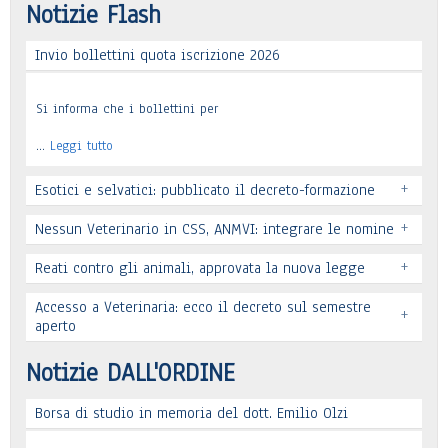
Notizie Flash
Invio bollettini quota iscrizione 2026
Si informa che i bollettini per
…
Leggi tutto
+
Esotici e selvatici: pubblicato il decreto-formazione
+
Nessun Veterinario in CSS, ANMVI: integrare le nomine
+
Reati contro gli animali, approvata la nuova legge
Leggi tutto
Accesso a Veterinaria: ecco il decreto sul semestre
+
Leggi tutto
aperto
Leggi tutto
Notizie DALL'ORDINE
Borsa di studio in memoria del dott. Emilio Olzi
Leggi tutto