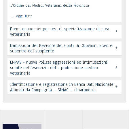
L’Ordine dei Medici Veterinari della Provincia
…
Leggi tutto
Premi economici per tesi di specializzazione di area
+
veterinaria
Dimissioni del Revisore dei Conti Dr. Giovanni Bravi e
+
subentro del supplente
ENPAV - nuova Polizza aggressioni ed intimidazioni
+
subite nell’esercizio della professione medico
veterinaria
Leggi tutto
Leggi tutto
Identificazione e registrazione in Banca Dati Nazionale
+
In allegato si pubblica lettera pervenuta
Animali da Compagnia – SINAC – chiarimenti.
Leggi tutto
Identificazione e registrazione in Banca Dati
…
Leggi tutto