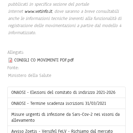
pubblicati in specifica sezione del portale
internet
www.vetinfo.it
, dove saranno a breve consultabili
anche le informazioni tecniche inerenti alla funzionalità di
registrazione delle movimentazioni a partire dal modello 4
informatizzato.
Allegati:
CONIGLI CO MOVIMENTI PDF.pdf
Fonte:
Ministero della Salute
ONAOSI - Elezioni del comitato di indirizzo 2021-2026
ONAOSI - Termine scadenza iscrizioni 31/03/2021
Misure urgenti di infezione da Sars-Cov-2 nei visoni da
allevamento
Avviso Zoetis - Versifel FeLV - Richiamo dal mercato