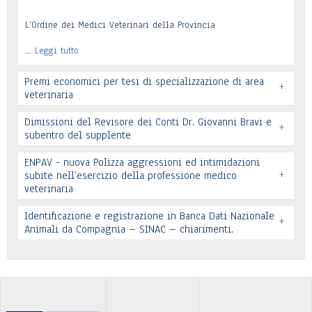
L’Ordine dei Medici Veterinari della Provincia
…
Leggi tutto
Premi economici per tesi di specializzazione di area
+
veterinaria
Dimissioni del Revisore dei Conti Dr. Giovanni Bravi e
+
subentro del supplente
ENPAV - nuova Polizza aggressioni ed intimidazioni
+
subite nell’esercizio della professione medico
veterinaria
Leggi tutto
Leggi tutto
Identificazione e registrazione in Banca Dati Nazionale
+
In allegato si pubblica lettera pervenuta
Animali da Compagnia – SINAC – chiarimenti.
Leggi tutto
Identificazione e registrazione in Banca Dati
…
Leggi tutto