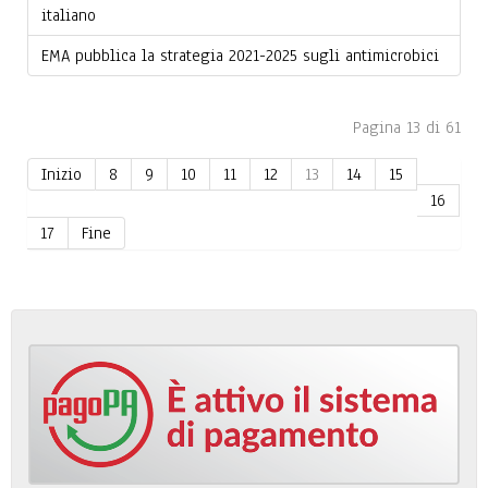
italiano
EMA pubblica la strategia 2021-2025 sugli antimicrobici
Pagina 13 di 61
Inizio
8
9
10
11
12
13
14
15
16
17
Fine