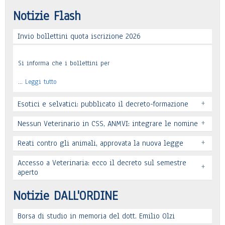
Notizie Flash
Invio bollettini quota iscrizione 2026
Si informa che i bollettini per
…
Leggi tutto
+
Esotici e selvatici: pubblicato il decreto-formazione
+
Nessun Veterinario in CSS, ANMVI: integrare le nomine
+
Reati contro gli animali, approvata la nuova legge
Leggi tutto
Accesso a Veterinaria: ecco il decreto sul semestre
+
Leggi tutto
aperto
Leggi tutto
Notizie DALL'ORDINE
Borsa di studio in memoria del dott. Emilio Olzi
Leggi tutto