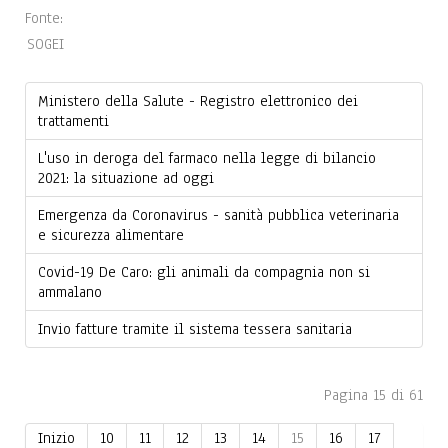
Fonte:
SOGEI
Ministero della Salute - Registro elettronico dei
trattamenti
L'uso in deroga del farmaco nella legge di bilancio
2021: la situazione ad oggi
Emergenza da Coronavirus - sanità pubblica veterinaria
e sicurezza alimentare
Covid-19 De Caro: gli animali da compagnia non si
ammalano
Invio fatture tramite il sistema tessera sanitaria
Pagina 15 di 61
Inizio
10
11
12
13
14
15
16
17