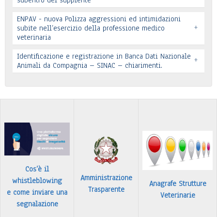
subentro del supplente
ENPAV - nuova Polizza aggressioni ed intimidazioni
+
subite nell’esercizio della professione medico
veterinaria
Leggi tutto
Leggi tutto
Identificazione e registrazione in Banca Dati Nazionale
+
In allegato si pubblica lettera pervenuta
Animali da Compagnia – SINAC – chiarimenti.
Leggi tutto
Identificazione e registrazione in Banca Dati
…
Leggi tutto
Cos’è il
Amministrazione
whistleblowing
Anagrafe Strutture
Trasparente
e come inviare una
Veterinarie
segnalazione