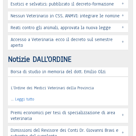
+
Esotici e selvatici: pubblicato il decreto-formazione
+
Nessun Veterinario in CSS, ANMVI: integrare le nomine
+
Reati contro gli animali, approvata la nuova legge
Leggi tutto
Accesso a Veterinaria: ecco il decreto sul semestre
+
Leggi tutto
aperto
Leggi tutto
Notizie DALL'ORDINE
Borsa di studio in memoria del dott. Emilio Olzi
Leggi tutto
L’Ordine dei Medici Veterinari della Provincia
…
Leggi tutto
Premi economici per tesi di specializzazione di area
+
veterinaria
Dimissioni del Revisore dei Conti Dr. Giovanni Bravi e
+